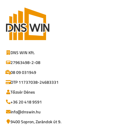
DNS WIN Kft.
27963498-2-08
08 09 031949
OTP 11737038-24683331
Tőzsér Dénes
+36 20 418 9591
info@dnswin.hu
9400 Sopron, Zarándok út 9.